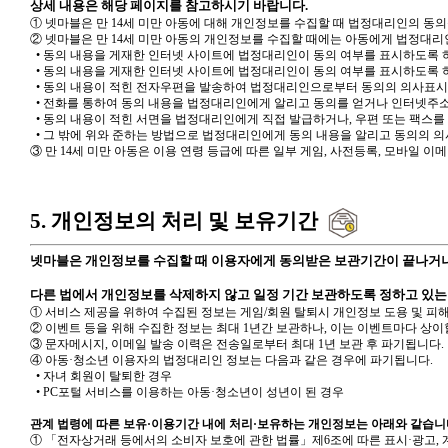
상세 내용은 해당 페이지를 참고하시기 바랍니다.
① 넷마블은 만 14세 미만 아동에 대해 개인정보를 수집할 때 법정대리인의 동
② 넷마블은 만 14세 미만 아동의 개인정보를 수집할 때에는 아동에게 법정대리
• 동의 내용을 게재한 인터넷 사이트에 법정대리인이 동의 여부를 표시하도록
• 동의 내용을 게재한 인터넷 사이트에 법정대리인이 동의 여부를 표시하도록 
• 동의 내용이 적힌 전자우편을 발송하여 법정대리인으로부터 동의의 의사표시
• 전화를 통하여 동의 내용을 법정대리인에게 알리고 동의를 얻거나 인터넷주소
• 동의 내용이 적힌 서면을 법정대리인에게 직접 발급하거나, 우편 또는 팩스
• 그 밖에 위와 준하는 방법으로 법정대리인에게 동의 내용을 알리고 동의의 
③ 만 14세 미만 아동은 이용 연령 등급에 따른 일부 게임, 사전등록, 모바일 이
5. 개인정보의 처리 및 보유기간
넷마블은 개인정보를 수집할 때 이용자에게 동의받은 보관기간이 끝나거나,
다른 법에서 개인정보를 삭제하지 않고 일정 기간 보관하도록 정하고 있는
① 서비스 제공을 위하여 수집된 정보는 게임/회원 탈퇴시 개인정보 도용 및 피해 
② 이벤트 등을 위해 수집한 정보는 최대 1년간 보관하나, 이는 이벤트마다 상이
③ 문자메시지, 이메일 발송 이력은 전송일로부터 최대 1년 보관 후 파기됩니다.
④ 아동·청소년 이용자의 법정대리인 정보는 다음과 같은 경우에 파기됩니다.
• 자녀 회원이 탈퇴한 경우
• PC포털 서비스를 이용하는 아동·청소년이 성년이 된 경우
관계 법령에 따른 보유·이용기간 내에 처리·보유하는 개인정보는 아래와 같습니
① 「전자상거래 등에서의 소비자 보호에 관한 법률」제6조에 따른 표시·광고, 