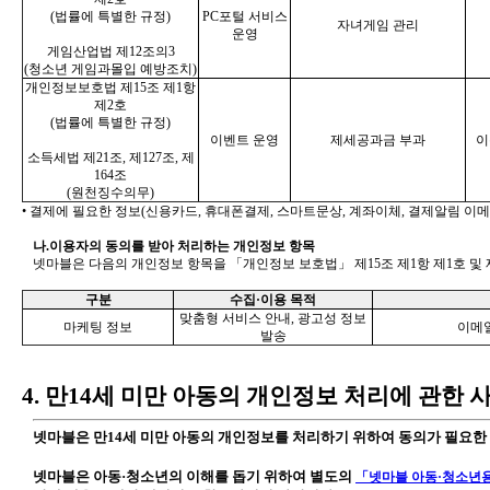
(법률에 특별한 규정)
PC포털 서비스
자녀게임 관리
운영
게임산업법 제12조의3
(청소년 게임과몰입 예방조치)
개인정보보호법 제15조 제1항
제2호
(법률에 특별한 규정)
이벤트 운영
제세공과금 부과
이
소득세법 제21조, 제127조, 제
164조
(원천징수의무)
• 결제에 필요한 정보(신용카드, 휴대폰결제, 스마트문상, 계좌이체, 결제알림 이메
나.이용자의 동의를 받아 처리하는 개인정보 항목
넷마블은 다음의 개인정보 항목을 「개인정보 보호법」 제15조 제1항 제1호 및 
구분
수집·이용 목적
맞춤형 서비스 안내, 광고성 정보
마케팅 정보
이메일
발송
4. 만14세 미만 아동의 개인정보 처리에 관한 
넷마블은 만14세 미만 아동의 개인정보를 처리하기 위하여 동의가 필요
넷마블은 아동·청소년의 이해를 돕기 위하여 별도의
「넷마블 아동·청소년