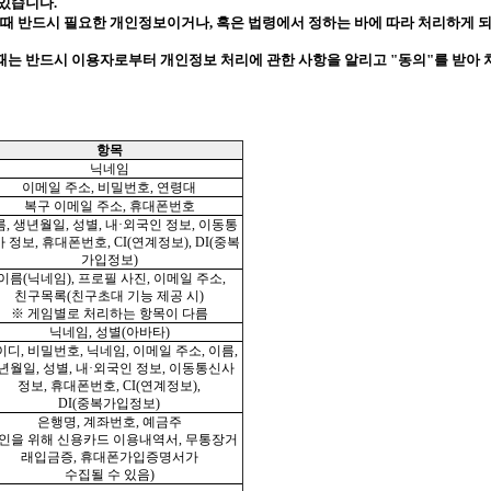
있습니다.
 때 반드시 필요한 개인정보이거나, 혹은 법령에서 정하는
바에 따라 처리하게 
할 때는 반드시 이용자로부터 개인정보 처리에 관한 사항을
알리고
"동의"를 받아
항목
닉네임
이메일 주소, 비밀번호, 연령대
복구 이메일 주소, 휴대폰번호
, 생년월일, 성별, 내·외국인 정보, 이동통
 정보, 휴대폰번호, CI(연계정보), DI(중복
가입정보)
이름(닉네임), 프로필 사진, 이메일 주소,
친구목록(친구초대 기능 제공 시)
※ 게임별로 처리하는 항목이 다름
닉네임, 성별(아바타)
디, 비밀번호, 닉네임, 이메일 주소, 이름,
년월일, 성별, 내·외국인 정보, 이동통신사
정보, 휴대폰번호, CI(연계정보),
DI(중복가입정보)
은행명, 계좌번호, 예금주
확인을 위해 신용카드 이용내역서, 무통장거
래입금증, 휴대폰가입증명서가
수집될 수 있음)