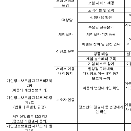
포럼 서비스
포럼 서비스 제공
운영
고객식별 및 연락
상담내용 확인
고객상담
자녀
부모님 전용문의
계정보안
계정보안 기기등록
이
이벤트 참여 및 당첨 안내
※
이벤트 운영
경품 배송
실
게임 뉴스레터 구독
게임 테스트 참가
이
서비스 이용
웹상점 구매내역,
내역 통지
개인정보 이용내역 통지
보호자 동의
개인정보보호법 제22조의2 제
이름
2항
아동의 법정대리인 확인
사 
(아동의 개인정보 처리)
개인정보보호법 제15조 제1항
보호자 인증
제2호
이름
(법률에 특별한 규정)
청소년의 친권자 등 법정대리
사 
인 확인
게임산업법 제12조의3
(청소년의 친권자 동의)
개인정보보호법 제15조 제1항
제2호